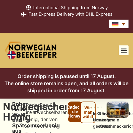
International Shipping from Norway
Fast Express Delivery with DHL Express
Honig-Gu
Imker-Blog
Über uns
Order shipping is paused until 17 August.
The online store remains open, and all orders will be
shipped in order from 17 August.
Norwegischer
Roher
Entdecken Sie
Entdecke
Wie
Heide-,
die
unverwechselbaren
man
Honig
In
Kleine
Unverwechselb
Wald-
Honeys
wählt
Honig, der von
und
Norwegen
Imkerei
regionale
Spätsommerhonig
wilden Wäldern,
geerntet
Geschmacksric
aus