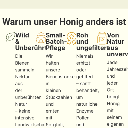
Warum unser Honig anders ist
Wild
Small-
Roh
Von
&
Batch-
und
Natur
Unberührt
Pflege
ungefiltert
aus
unver
Die
Wir
Niemals
Jede
Bienen
halten
erhitzt
Jahreszei
sammeln
unsere
oder
und
Nektar
Bienenstöcke
gefiltert
jeder
aus
in
– sanft
Ort
der
kleinen
behandelt,
bringt
unberührten
Stückzahlen
um
Honig
Natur
und
natürliche
mit
– keine
ernten
Enzyme,
seinem
intensive
mit
Pollen
eigenen
Landwirtschaft.
Sorgfalt,
und