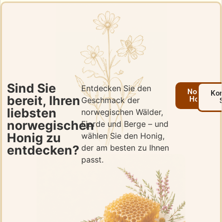
Sind Sie
Entdecken Sie den
Norwegis
Kon
bereit, Ihren
Honig ka
Geschmack der
liebsten
norwegischen Wälder,
norwegischen
Fjorde und Berge – und
Honig zu
wählen Sie den Honig,
entdecken?
der am besten zu Ihnen
passt.