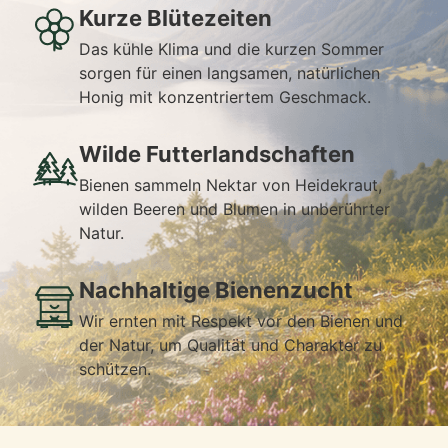
Kurze Blütezeiten
Das kühle Klima und die kurzen Sommer
sorgen für einen langsamen, natürlichen
Honig mit konzentriertem Geschmack.
Wilde Futterlandschaften
Bienen sammeln Nektar von Heidekraut,
wilden Beeren und Blumen in unberührter
Natur.
Nachhaltige Bienenzucht
Wir ernten mit Respekt vor den Bienen und
der Natur, um Qualität und Charakter zu
schützen.