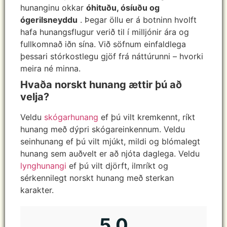
hunanginu okkar
óhituðu, ósíuðu og
ógerilsneyddu
. Þegar öllu er á botninn hvolft
hafa hunangsflugur verið til í milljónir ára og
fullkomnað iðn sína. Við söfnum einfaldlega
þessari stórkostlegu gjöf frá náttúrunni – hvorki
meira né minna.
Hvaða norskt hunang ættir þú að
velja?
Veldu
skógarhunang
ef þú vilt kremkennt, ríkt
hunang með dýpri skógareinkennum. Veldu
seinhunang ef þú vilt mjúkt, mildi og blómalegt
hunang sem auðvelt er að njóta daglega. Veldu
lynghunangi
ef þú vilt djörft, ilmríkt og
sérkennilegt norskt hunang með sterkan
karakter.
5,0