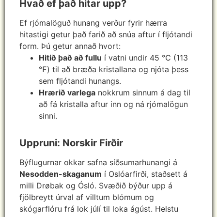
Hvað ef það hitar upp?
Ef rjómalöguð hunang verður fyrir hærra
hitastigi getur það farið að snúa aftur í fljótandi
form. Þú getur annað hvort:
Hitið það að fullu
í vatni undir 45 ℃ (113
℉) til að bræða kristallana og njóta þess
sem fljótandi hunangs.
Hrærið varlega
nokkrum sinnum á dag til
að fá kristalla aftur inn og ná rjómalögun
sinni.
Uppruni: Norskir Firðir
Býflugurnar okkar safna síðsumarhunangi á
Nesodden-skaganum
í Oslóarfirði, staðsett á
milli Drøbak og Ósló. Svæðið býður upp á
fjölbreytt úrval af villtum blómum og
skógarflóru frá lok júlí til loka ágúst. Helstu