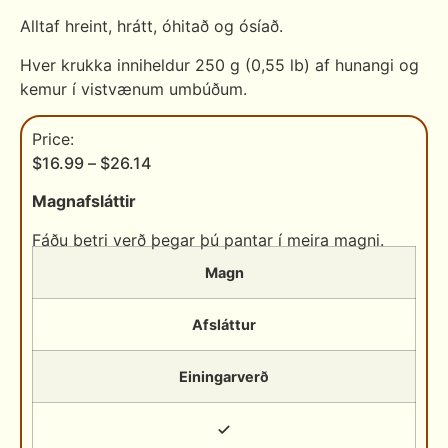
Alltaf hreint, hrátt, óhitað og ósíað.
Hver krukka inniheldur 250 g (0,55 lb) af hunangi og
kemur í vistvænum umbúðum.
$
16.99
–
$
26.14
Magnafsláttir
Fáðu betri verð þegar þú pantar í meira magni.
Magn
Afsláttur
Einingarverð