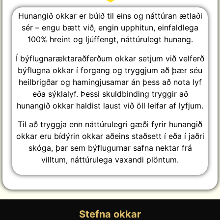
Hunangið okkar er búið til eins og náttúran ætlaði
sér – engu bætt við, engin upphitun, einfaldlega
100% hreint og ljúffengt, náttúrulegt hunang.
Í býflugnaræktaraðferðum okkar setjum við velferð
býflugna okkar í forgang og tryggjum að þær séu
heilbrigðar og hamingjusamar án þess að nota lyf
eða sýklalyf. Þessi skuldbinding tryggir að
hunangið okkar haldist laust við öll leifar af lyfjum.
Til að tryggja enn náttúrulegri gæði fyrir hunangið
okkar eru bídýrin okkar aðeins staðsett í eða í jaðri
skóga, þar sem býflugurnar safna nektar frá
villtum, náttúrulega vaxandi plöntum.
Stefna okkar