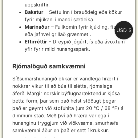
uppskriftir.
Bakstur
– Settu inn í brauðdeig eða kökur
fyrir mjúkan, ilmandi sætleika.
Marinaður
– Fullkomin fyrir kjúkling, fisk
USD $
eða jafnvel grillað grænmeti.
Eftirréttir
– Dreypið jógúrt, ís eða ávöxtum
yfir fyrir mild hunangsspark.
Rjómalöguð samkvæmni
Síðsumarshunangið okkar er vandlega hrært í
nokkrar vikur til að búa til slétta, rjómalaga
áferð. Margir norskir býflugnaræktendur kjósa
þetta form, þar sem það helst stöðugt þegar
það er geymt við stofuhita (um 20 ℃ / 68 ℉) á
dimmum stað. Með því að hræra varlega í
hunanginu tryggjum við viðkvæma, smurhæfa
samkvæmni áður en það er sett í krukkur.