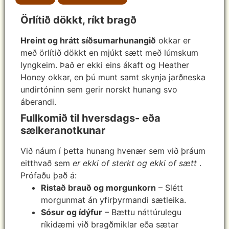
Örlítið dökkt, ríkt bragð
Hreint og hrátt síðsumarhunangið
okkar er
með örlítið dökkt en mjúkt sætt með lúmskum
lyngkeim. Það er ekki eins ákaft og Heather
Honey okkar, en þú munt samt skynja jarðneska
undirtóninn sem gerir norskt hunang svo
áberandi.
Fullkomið til hversdags- eða
sælkeranotkunar
Við náum í þetta hunang hvenær sem við þráum
eitthvað sem
er ekki of sterkt og ekki of sætt
.
Prófaðu það á:
Ristað brauð og morgunkorn
– Slétt
morgunmat án yfirþyrmandi sætleika.
Sósur og ídýfur
– Bættu náttúrulegu
ríkidæmi við bragðmiklar eða sætar