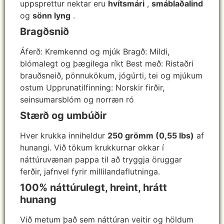
uppsprettur nektar eru
hvítsmári
,
smáblaðalind
og
sönn lyng
.
Bragðsnið
Áferð: Kremkennd og mjúk Bragð: Mildi,
blómalegt og þægilega ríkt Best með: Ristaðri
brauðsneið, pönnukökum, jógúrti, tei og mjúkum
ostum Upprunatilfinning: Norskir firðir,
seinsumarsblóm og norræn ró
Stærð og umbúðir
Hver krukka inniheldur
250 grömm (0,55 lbs)
af
hunangi. Við tökum krukkurnar okkar í
náttúruvænan pappa til að tryggja öruggar
ferðir, jafnvel fyrir millilandaflutninga.
100% náttúrulegt, hreint, hrátt
hunang
Við metum það sem náttúran veitir og höldum