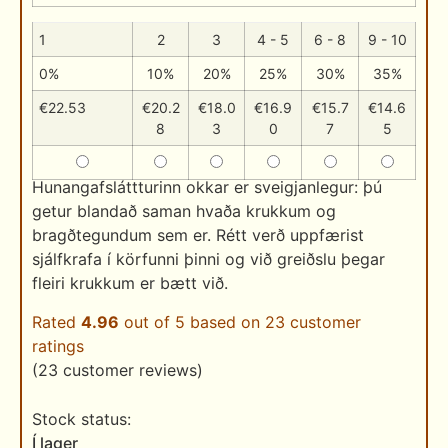
1
2
3
4 - 5
6 - 8
9 - 10
0%
10%
20%
25%
30%
35%
€
22.53
€
20.2
€
18.0
€
16.9
€
15.7
€
14.6
8
3
0
7
5
Hunangafsláttturinn okkar er sveigjanlegur: þú
getur blandað saman hvaða krukkum og
bragðtegundum sem er. Rétt verð uppfærist
sjálfkrafa í körfunni þinni og við greiðslu þegar
fleiri krukkum er bætt við.
Rated
4.96
out of 5 based on
23
customer
ratings
(
23
customer reviews)
Í lager