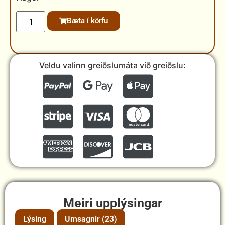
Bæta í körfu
Veldu valinn greiðslumáta við greiðslu:
Meiri upplýsingar
Lýsing
Umsagnir (23)