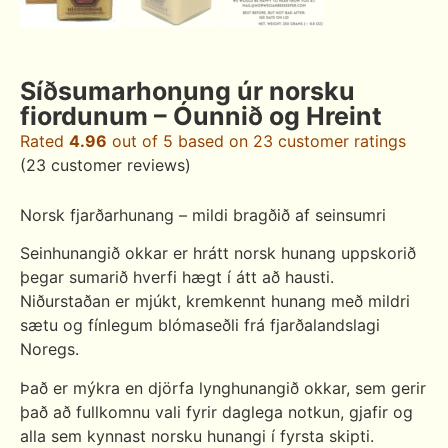
Síðsumarhonung úr norsku
fiordunum – Óunnið og Hreint
Rated
4.96
out of 5 based on
23
customer ratings
(
23
customer reviews)
Norsk fjarðarhunang – mildi bragðið af seinsumri
Seinhunangið okkar er hrátt norsk hunang uppskorið
þegar sumarið hverfi hægt í átt að hausti.
Niðurstaðan er mjúkt, kremkennt hunang með mildri
sætu og fínlegum blómaseðli frá fjarðalandslagi
Noregs.
Það er mýkra en djörfa lynghunangið okkar, sem gerir
það að fullkomnu vali fyrir daglega notkun, gjafir og
alla sem kynnast norsku hunangi í fyrsta skipti.