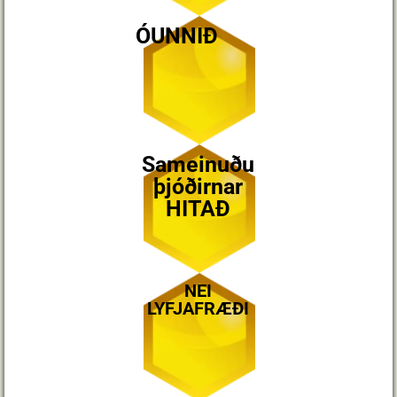
ÓUNNIÐ
Sameinuðu
þjóðirnar
HITAÐ
NEI
LYFJAFRÆÐI