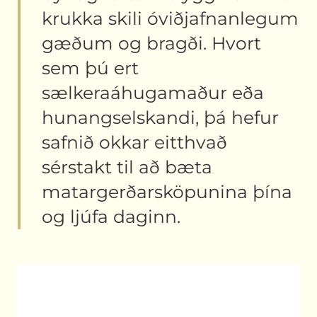
krukka skili óviðjafnanlegum
gæðum og bragði. Hvort
sem þú ert
sælkeraáhugamaður eða
hunangselskandi, þá hefur
safnið okkar eitthvað
sérstakt til að bæta
matargerðarsköpunina þína
og ljúfa daginn.