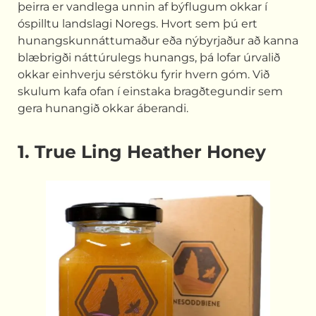
þeirra er vandlega unnin af býflugum okkar í
óspilltu landslagi Noregs. Hvort sem þú ert
hunangskunnáttumaður eða nýbyrjaður að kanna
blæbrigði náttúrulegs hunangs, þá lofar úrvalið
okkar einhverju sérstöku fyrir hvern góm. Við
skulum kafa ofan í einstaka bragðtegundir sem
gera hunangið okkar áberandi.
1. True Ling Heather Honey