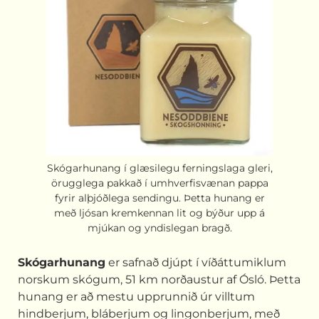
Skógarhunang í glæsilegu ferningslaga gleri,
örugglega pakkað í umhverfisvænan pappa
fyrir alþjóðlega sendingu. Þetta hunang er
með ljósan kremkennan lit og býður upp á
mjúkan og yndislegan bragð.
Skógarhunang
er safnað djúpt í víðáttumiklum
norskum skógum, 51 km norðaustur af Ósló. Þetta
hunang er að mestu upprunnið úr villtum
hindberjum, bláberjum og lingonberjum, með