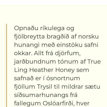
Opnaðu ríkulega og
fjölbreytta bragðið af norsku
hunangi með einstöku safni
okkar. Allt frá djörfum,
jarðbundnum tónum af True
Ling Heather Honey sem
safnað er í ósnortnum
fjöllum Trysil til mildrar sætu
síðsumarhunangs frá
fallegum Oslóarfirði, hver