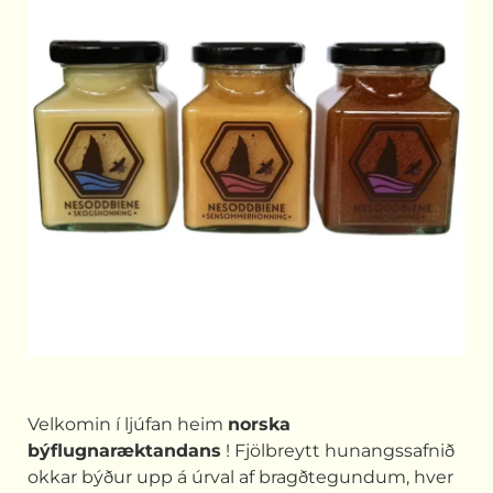
Velkomin í ljúfan heim
norska
býflugnaræktandans
! Fjölbreytt hunangssafnið
okkar býður upp á úrval af bragðtegundum, hver