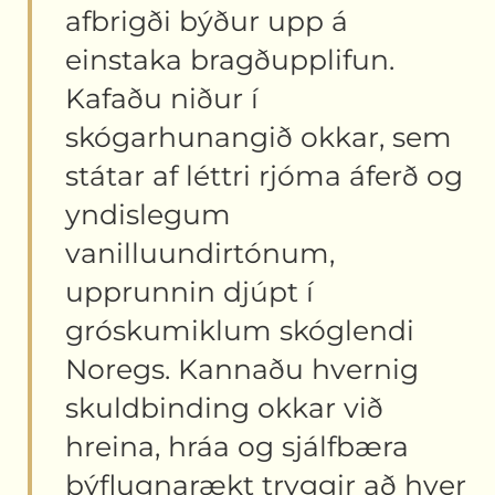
afbrigði býður upp á
einstaka bragðupplifun.
Kafaðu niður í
skógarhunangið okkar, sem
státar af léttri rjóma áferð og
yndislegum
vanilluundirtónum,
upprunnin djúpt í
gróskumiklum skóglendi
Noregs. Kannaðu hvernig
skuldbinding okkar við
hreina, hráa og sjálfbæra
býflugnarækt tryggir að hver