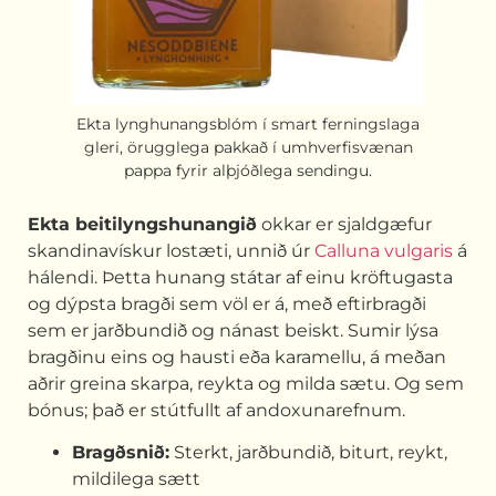
Ekta lynghunangsblóm í smart ferningslaga
gleri, örugglega pakkað í umhverfisvænan
pappa fyrir alþjóðlega sendingu.
Ekta beitilyngshunangið
okkar er sjaldgæfur
skandinavískur lostæti, unnið úr
Calluna vulgaris
á
hálendi. Þetta hunang státar af einu kröftugasta
og dýpsta bragði sem völ er á, með eftirbragði
sem er jarðbundið og nánast beiskt. Sumir lýsa
bragðinu eins og hausti eða karamellu, á meðan
aðrir greina skarpa, reykta og milda sætu. Og sem
bónus; það er stútfullt af andoxunarefnum.
Bragðsnið:
Sterkt, jarðbundið, biturt, reykt,
mildilega sætt