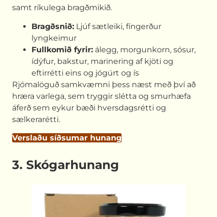
samt ríkulega bragðmikið.
Bragðsnið:
Ljúf sætleiki, fíngerður
lyngkeimur
Fullkomið fyrir:
álegg, morgunkorn, sósur,
ídýfur, bakstur, marinering af kjöti og
eftirrétti eins og jógúrt og ís
Rjómalöguð samkvæmni þess næst með því að
hræra varlega, sem tryggir slétta og smurhæfa
áferð sem eykur bæði hversdagsrétti og
sælkerarétti.
Verslaðu síðsumar hunang
3. Skógarhunang