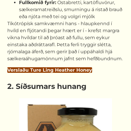
Fullkomið fyrir:
Ostabretti, kartöfluvörur,
sælkeramatreiðslu, smurningu á ristað brauð
eða njóta með tei og volgri mjólk
Tíkótrópísk samkvæmni hans - hlaupkennd í
hvíld en fljótandi þegar hrært er í - krefst margra
vikna hvíldar til að þróast að fullu, sem eykur
einstaka aðdráttarafl. Þetta ferli tryggir slétta,
rjómalaga áferð, sem gerir það í uppáhaldi hjá
sælkeraáhugamönnum jafnt sem hefðbundnum.
Verslaðu Ture Ling Heather Honey
2. Síðsumars hunang