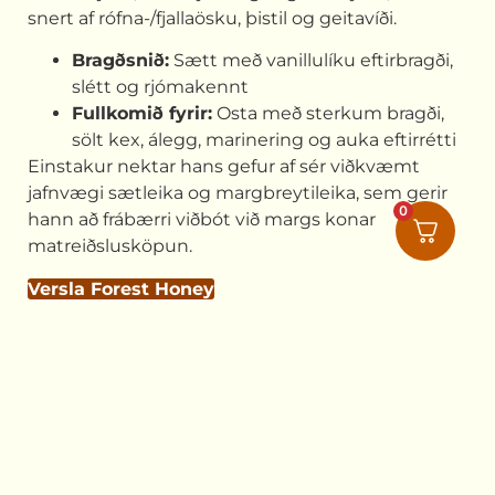
snert af rófna-/fjallaösku, þistil og geitavíði.
Bragðsnið:
Sætt með vanillulíku eftirbragði,
slétt og rjómakennt
Fullkomið fyrir:
Osta með sterkum bragði,
sölt kex, álegg, marinering og auka eftirrétti
Einstakur nektar hans gefur af sér viðkvæmt
jafnvægi sætleika og margbreytileika, sem gerir
0
hann að frábærri viðbót við margs konar
matreiðslusköpun.
Versla Forest Honey
Hvers vegna hunangið okkar
stendur upp úr
Við hjá
Norwegian Beekeeper
erum staðráðin í að
varðveita náttúrulega heilleika hunangsins okkar.
Allar vörur okkar eru
100% náttúrulegar, hreinar,