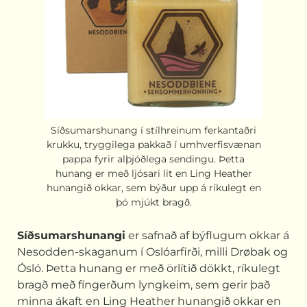
Síðsumarshunang í stílhreinum ferkantaðri
krukku, tryggilega pakkað í umhverfisvænan
pappa fyrir alþjóðlega sendingu. Þetta
hunang er með ljósari lit en Ling Heather
hunangið okkar, sem býður upp á ríkulegt en
þó mjúkt bragð.
Síðsumarshunangi
er safnað af býflugum okkar á
Nesodden-skaganum í Oslóarfirði, milli Drøbak og
Ósló. Þetta hunang er með örlítið dökkt, ríkulegt
bragð með fíngerðum lyngkeim, sem gerir það
minna ákaft en Ling Heather hunangið okkar en