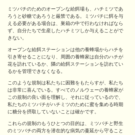
ミツバチのためのオープンな給餌場も、ハチミツであ
ろうと砂糖であろうと厳禁である。ミツバチに餌を与
える必要がある場合は、巣箱の中で行わなければなら
ず、自分たちで生産したハチミツしか与えることがで
きない。
オープンな給餌ステーションは他の養蜂場からハチを
引き寄せることになり、周囲の養蜂家は自分のハチが
花を訪れているか、隣の給餌ステーションを訪れてい
るかを管理できなくなる。
このような規制は私たちに困難をもたらすが、私たち
は非常に喜んでいる。すべてのノルウェーの養蜂家が
この規制の良い面を理解し、それに従っているので、
私たちのミツバチがハチミツのために蜜を集める時期
に糖分を摂取していないことは確かです。
これらの規制のもうひとつの目的は、ミツバチと野生
のミツバチの両方を潜在的な病気の蔓延から守ること