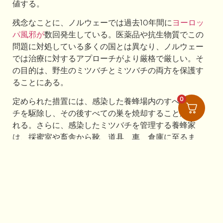
値する。
残念なことに、ノルウェーでは過去10年間に
ヨーロッ
パ風邪が
数回発生している。医薬品や抗生物質でこの
問題に対処している多くの国とは異なり、ノルウェー
では治療に対するアプローチがより厳格で厳しい。そ
の目的は、野生のミツバチとミツバチの両方を保護す
ることにある。
0
定められた措置には、感染した養蜂場内のすべてのハ
チを駆除し、その後すべての巣を焼却することが含ま
れる。さらに、感染したミツバチを管理する養蜂家
は、採蜜室や畜舎から靴、道具、車、倉庫に至るま
で、養蜂に関連するすべての場所を入念に消毒する義
務がある。この徹底した清掃と消毒は、病気の蔓延を
防ぎ、ミツバチ集団の健康を維持するために不可欠で
ある。
このような手続きにおいて、食品安全局は重要な役割
を果たしている。発生を発見し分析すると、近隣の養