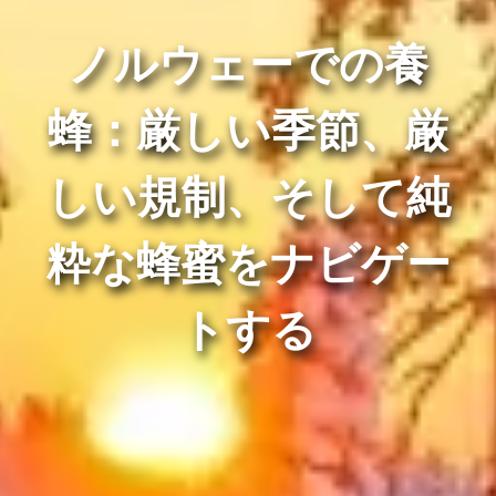
ノルウェーでの養
蜂：厳しい季節、厳
しい規制、そして純
粋な蜂蜜をナビゲー
トする