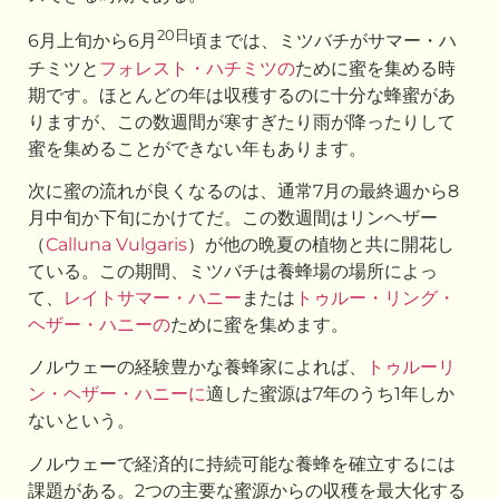
20日
6月上旬から6月
頃までは、ミツバチがサマー・ハ
チミツと
フォレスト・ハチミツの
ために蜜を集める時
期です。ほとんどの年は収穫するのに十分な蜂蜜があ
りますが、この数週間が寒すぎたり雨が降ったりして
蜜を集めることができない年もあります。
次に蜜の流れが良くなるのは、通常7月の最終週から8
月中旬か下旬にかけてだ。この数週間はリンヘザー
（
Calluna Vulgaris
）が他の晩夏の植物と共に開花し
ている。この期間、ミツバチは養蜂場の場所によっ
て、
レイトサマー・ハニー
または
トゥルー・リング・
ヘザー・ハニーの
ために蜜を集めます。
ノルウェーの経験豊かな養蜂家によれば、
トゥルーリ
ン・ヘザー・ハニーに
適した蜜源は7年のうち1年しか
ないという。
ノルウェーで経済的に持続可能な養蜂を確立するには
課題がある。2つの主要な蜜源からの収穫を最大化する