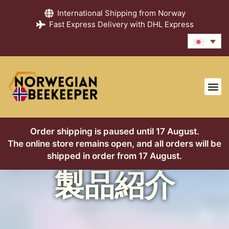
International Shipping from Norway
Fast Express Delivery with DHL Express
ショップ
はちみつガイド
ブログ
よくあるご質問
お問い合わせ
私たちについて
Order shipping is paused until 17 August.
The online store remains open, and all orders will be
shipped in order from 17 August.
製品紹介