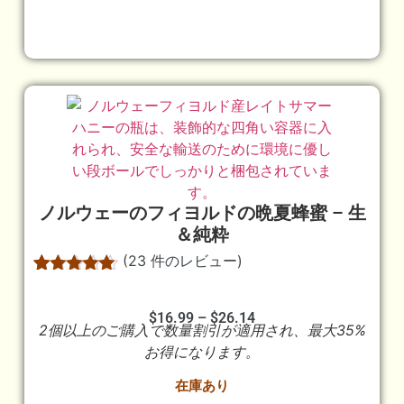
ノルウェーのフィヨルドの晩夏蜂蜜 – 生
＆純粋
(
23
件のレビュー)
23
件の利用者
評価に基づ
く5段階評
$
16.99
–
$
26.14
2個以上のご購入で数量割引が適用され、最大35%
価のうち、
4.96
点
お得になります。
在庫あり