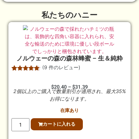
私たちのハニー
ノルウェーの森の森林蜂蜜 – 生＆純粋
(
9
件のレビュー)
9
件の利用者
評価に基づ
く5段階評
$
20.40
–
$
31.39
2個以上のご購入で数量割引が適用され、最大35%
価のうち、
5.00
点
お得になります。
在庫あり
カートに入れる