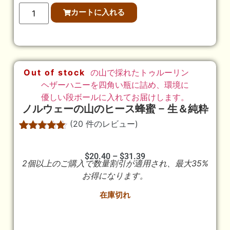
カートに入れる
Out of stock
ノルウェーの山のヒース蜂蜜 – 生＆純粋
(
20
件のレビュー)
20
件の利用者
評価に基づ
く5段階評
$
20.40
–
$
31.39
2個以上のご購入で数量割引が適用され、最大35%
価のうち、
5.00
点
お得になります。
在庫切れ