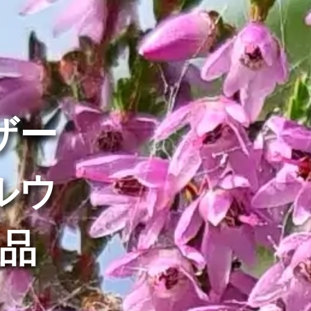
ザー
ルウ
品