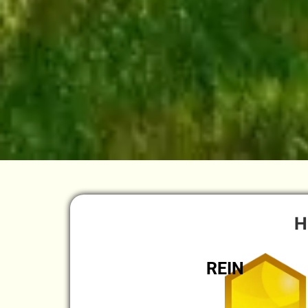
H
REIN