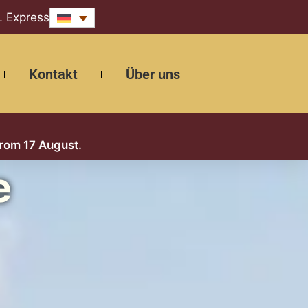
L Express
Kontakt
Über uns
from 17 August.
e