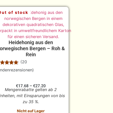
Out of stock
Heidehonig aus den
orwegischen Bergen – Roh &
Rein
(
20
wertet
0
ndenrezensionen)
it
5.00
n 5,
asierend
€
17.68
–
€
27.20
f
Mengenrabatte gelten ab 2
undenbewe
ungen
inheiten, mit Einsparungen von bis
zu 35 %.
Nicht auf Lager