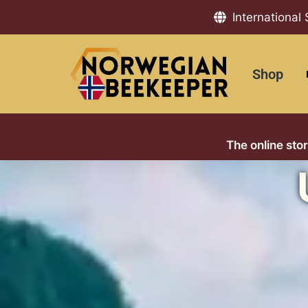
International
Shop
The online sto