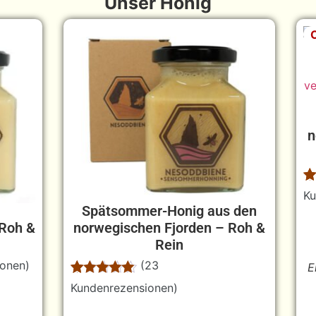
Unser Honig
n
Be
2
Ku
m
Spätsommer-Honig aus den
vo
Roh &
norwegischen Fjorden – Roh &
b
au
Rein
K
rt
onen)
(
23
E
Bewertet
23
Kundenrezensionen)
mit
4.96
von 5,