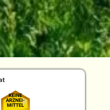
at
KEINE
ARZNEI-
MITTEL