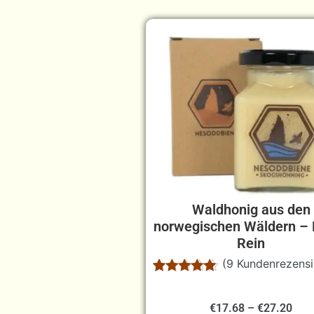
Waldhonig aus den
norwegischen Wäldern – 
Rein
(
9
Kundenrezensi
Bewertet
9
mit
5.00
von 5,
€
17.68
–
€
27.20