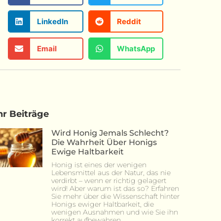
LinkedIn
Reddit
Email
WhatsApp
r Beiträge
Wird Honig Jemals Schlecht?
Die Wahrheit Über Honigs
Ewige Haltbarkeit
Honig ist eines der wenigen
Lebensmittel aus der Natur, das nie
verdirbt – wenn er richtig gelagert
wird! Aber warum ist das so? Erfahren
Sie mehr über die Wissenschaft hinter
Honigs ewiger Haltbarkeit, die
wenigen Ausnahmen und wie Sie ihn
korrekt aufbewahren.