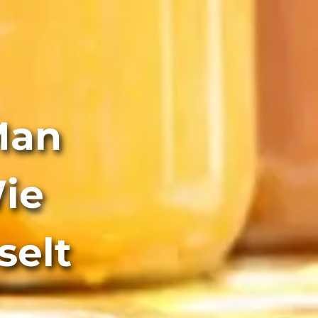
Man
ie
selt