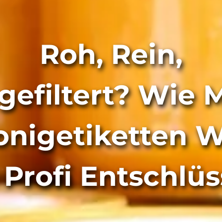
Roh, Rein,
gefiltert? Wie 
onigetiketten W
 Profi Entschlüs