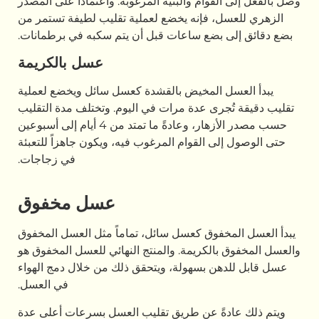
قوام والبنية المرغوبة. واعتماداً على المصدر
، فإنه يخضع لعملية تقليب لطيفة تستمر من
بضع ساعات قبل أن يتم سكبه في برطمانات.
عسل بالكريمة
 المخيض بالقشدة كعسل سائل ويخضع لعملية
رى عدة مرات في اليوم. وتختلف مدة التقليب
حسب مصدر الأزهار، وعادةً ما تمتد من 4 أيام إلى أسبوعين
 القوام المرغوب فيه، ويكون جاهزاً للتعبئة
في زجاجات.
عسل مخفوق
فوق كعسل سائل، تماماً مثل العسل المخفوق
الكريمة. والمنتج النهائي للعسل المخفوق هو
ن بسهولة، ويتحقق ذلك من خلال دمج الهواء
في العسل.
ةً عن طريق تقليب العسل بسرعات أعلى عدة