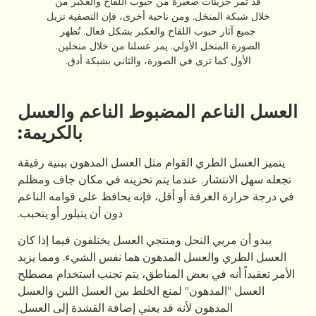
ئات صغيرة من حبوب اللقاح والعكبر من
منخل. ومن ناحية أخرى، فإن التصفية تزيل
 حبوب اللقاح والعكبر بشكل فعال. تُظهر
نخل الأولي. يمر عسلنا من خلال منخلين.
ا ترى في الصورة، والثاني بشبكة أدق.
عم المضبوط الناعم والعسل
بالكريمة:
طري القوام مثل العسل المدهون ببنية رقيقة
شار. عندما يتم تخزينه في مكان جاف ومظلم
غرفة أو أقل، فإنه يحافظ على قوامه الناعم
دون أن يتبلور أو يتحبب.
ي النحل ومنتجي العسل يختلفون فيما إذا كان
العسل المدهون هما نفس الشيء. ومما يزيد
ه في بعض المناطق، يتم تجنب استخدام مصطلح
مدهون" لمنع الخلط بين العسل اللين والعسل
دهون لأنه قد يعني إضافة القشدة إلى العسل.