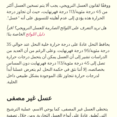
سل النرويجي، يجب ألا يتم تسخين العسل أكثر
من 45 درجة مئوية/113 درجة فهرنهايت، حيث أن تجاوز درجة
ؤدي إلى عدم أهليته للتسويق على أنه "عسل".
 على اللوائح الصارمة للعسل النرويجي؟ اقرأ
دليل اللوائح
الخاصة بنا!
يحافظ النحل عادةً على درجة حرارة خلية النحل عند حوالي 35
ة مئوية/95 درجة فهرنهايت. وعلى الرغم من أن العديد من
إلى أن العسل يمكن أن يتحمل درجات حرارة
تصل إلى 45 درجة مئوية/113 درجة فهرنهايت دون المساس
ننا نثق في حكمة النحل. لم يتعرض عسلنا أبداً
رة تتجاوز تلك الموجودة بشكل طبيعي داخل
الخلية.
عسل غير مصفى
ر المصفى، كما يوحي الاسم، عملية الترشيح
ً على أنواع العسل التجارية. ومن خلال تصفية