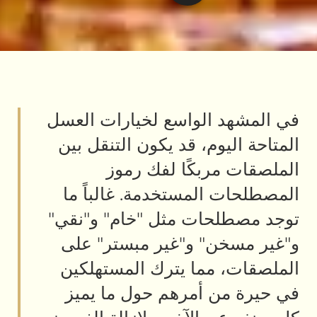
الواسع لخيارات العسل
وم، قد يكون التنقل بين
ربكًا لفك رموز
لمستخدمة. غالباً ما
ات مثل "خام" و"نقي"
" و"غير مبستر" على
مما يترك المستهلكين
 أمرهم حول ما يميز