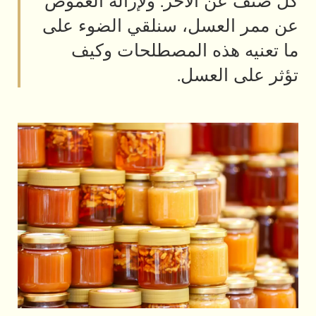
الآخر. ولإزالة الغموض
عسل، سنلقي الضوء على
ذه المصطلحات وكيف
لعسل.