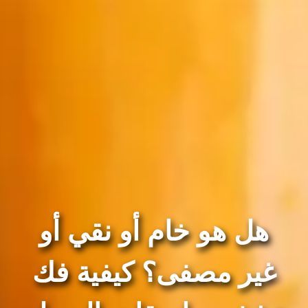
 خام أو نقي أو
صفى؟ كيفية فك