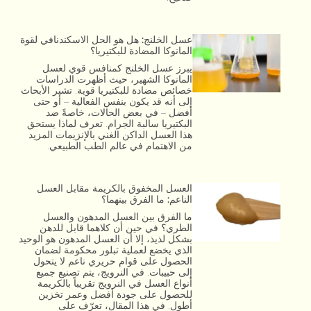
عسل الخلنج: هل هو الحل الاسكندنافي لقوة
المانوكا المضادة للبكتيريا؟
يبرز عسل الخلنج كمنافس قوي لعسل
المانوكا الشهير، حيث أظهرت الدراسات
خصائص مضادة للبكتيريا قوية. تشير الأبحاث
إلى أنه قد يكون بنفس الفعالية – أو حتى
أفضل – في بعض الحالات، خاصةً ضد
البكتيريا سالبة الجرام. تعرف لماذا يستحق
هذا العسل الداكن الغني بالإنزيمات المزيد
من الاهتمام في عالم الطب الطبيعي.
العسل المخفوق بالكريمة مقابل العسل
الناعم: ما الفرق بينهما؟
ما الفرق بين العسل المدهون والعسل
الطري؟ في حين أن كلاهما قابل للدهن
بشكل لذيذ، إلا أن العسل المدهون هو الوحيد
الذي يخضع لعملية تبلور محكومة لضمان
الحصول على قوام حريري ناعم لا يتحول
إلى حبيبات. في النرويج، يتم تصنيع جميع
أنواع العسل في النرويج تقريباً بالكريمة
للحصول على جودة أفضل وعمر تخزين
أطول. في هذا المقال، تعرّف على