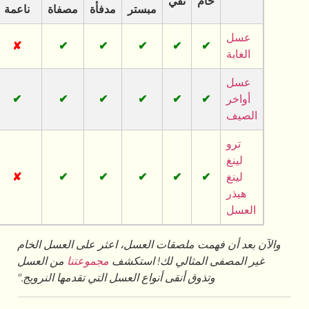
خام
نقي
كريمي
مخفوق
مبستر
مدفأة
مصفاة
ناعمة
✘
✔
✘
✔
✔
✔
✔
✔
✘
✘
✔
✔
✔
✔
✔
✔
✘
✘
✘
✔
✔
✔
✔
✔
همت ملصقات العسل، اعثر على العسل الخام
 المثالي لك! استكشف
مجموعتنا
من العسل
تذوق أنقى أنواع العسل التي تقدمها النرويج."