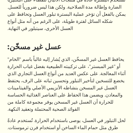
دة الصلاحية. ولكن هذا ليس ضرورياً للعسل.
ؤخر عملية البسترة تبلور العسل وتحافظ على
ل لفترة طويلة، على الرغم من أنه مثل أنواع
العسل الأخرى، سيتبلور في النهاية.
عسل غير مسخّن:
لمسخّن، الذي يُشار إليه غالباً باسم "الخام"
ر"، على تركيبته الطبيعية بفضل غياب الحرارة
لى عكس العديد من أنواع العسل التجاري الذي
خير التبلور وتحسين ثباته على الرف، يحتفظ
مسخن بنشاطه الأنزيمي الأصلي والفيتامينات
 هذا الحفاظ على العناصر الغذائية الحساسة
 العسل غير المسخن يوفر مجموعة كاملة من
الفوائد الصحية المحتملة وتعقيد النكهة.
عسل، يوصى باستخدام الحرارة. تُستخدم عادةً
 الماء الساخن أو استخدام فرن ترموستات.