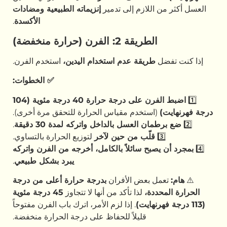
العسل أكثر من اللازم إلى تدمير
إنزيماته الطبيعية ومضادات
الأكسدة
.
الطريقة 2: الفرن (حرارة منخفضة)
إذا كنت تفضل
طريقة عدم استخدام اليدين،
استخدم الفرن.
✅
الخطوات:
1️⃣
اضبط الفرن على درجة حرارة 40 درجة مئوية (104
درجة فهرنهايت)
(استخدم مقياس الحرارة للتحقق مرة أخرى).
2️⃣
ضع برطمان العسل بالداخل واتركه لمدة 30 دقيقة
.
3️⃣
قلّب من حين لآخر
لتوزيع الحرارة بالتساوي.
4️⃣
بمجرد أن يصبح سائلاً بالكامل، أخرجه من الفرن واتركه
يبرد بشكل طبيعي
.
⚠️
هام:
تعمل بعض الأفران
بدرجة حرارة أعلى من درجة
الحرارة المحددة،
لذا تأكد من أنها لا تتجاوز
45 درجة مئوية
(113 درجة فهرنهايت)
. إذا لزم الأمر، اترك باب الفرن مفتوحاً
قليلاً للحفاظ على درجة الحرارة منخفضة.