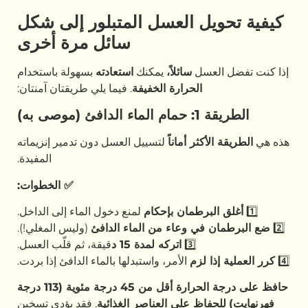
كيفية تحويل العسل المتبلور إلى شكل
سائل مرة أخرى
إذا كنت تفضل العسل
سائلاً،
يمكنك
استعادته
بسهولة باستخدام
الحرارة الخفيفة
. فيما يلي طريقتان آمنتان:
الطريقة 1: حمام الماء الدافئ (موصى به)
هذه هي
الطريقة الأكثر أماناً
لتسييل العسل دون تدمير إنزيماته
المفيدة.
✅
الخطوات:
1️⃣
أغلق البرطمان بإحكام
لمنع دخول الماء إلى الداخل.
2️⃣
ضع البرطمان في وعاء من الماء الدافئ
(وليس المغلي!).
3️⃣
اتركه لمدة 15 د
قيقة، ثم قلّب العسل.
4️⃣
كرر العملية إذا لزم
الأمر، واستبدلها بالماء الدافئ إذا بردت.
حافظ على درجة الحرارة أقل من 45 درجة مئوية (113 درجة
فهرنهايت)
للحفاظ على العناصر الغذائية
. فقد يؤدي تسخين