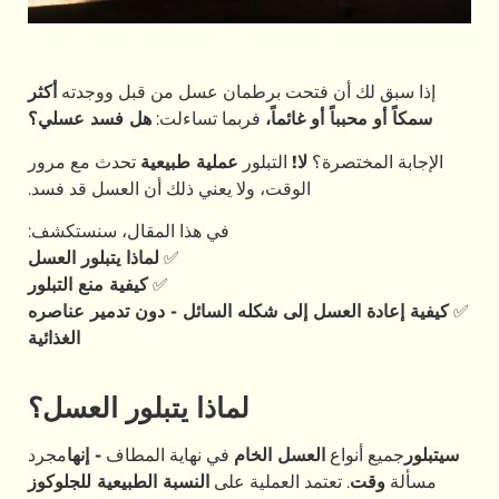
إذا سبق لك أن فتحت برطمان عسل من قبل ووجدته
أكثر
سمكاً أو محبباً أو غائماً،
فربما تساءلت:
هل فسد عسلي؟
الإجابة المختصرة؟
لا!
التبلور
عملية طبيعية
تحدث مع مرور
الوقت، ولا يعني ذلك أن العسل قد فسد.
في هذا المقال، سنستكشف:
✅
لماذا يتبلور العسل
✅
كيفية منع التبلور
✅
كيفية إعادة العسل إلى شكله السائل - دون تدمير عناصره
الغذائية
لماذا يتبلور العسل؟
سيتبلور
جميع أنواع
العسل الخام
في نهاية المطاف
- إنها
مجرد
مسألة
وقت
. تعتمد العملية على
النسبة الطبيعية للجلوكوز