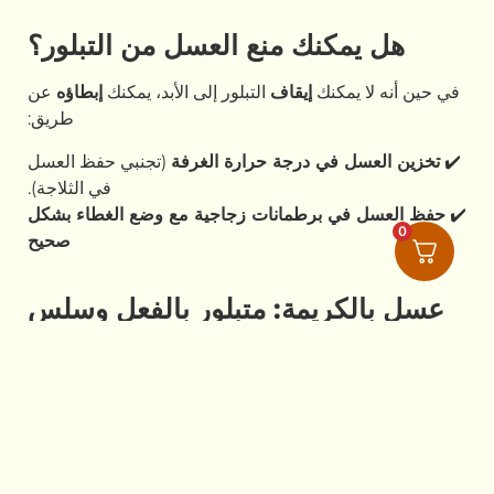
هل يمكنك منع العسل من التبلور؟
في حين أنه لا يمكنك
إيقاف
التبلور إلى الأبد، يمكنك
إبطاؤه
عن
طريق:
✔️
تخزين العسل في درجة حرارة الغرفة
(تجنبي حفظ العسل
في الثلاجة).
✔️
حفظ العسل في برطمانات زجاجية مع وضع الغطاء بشكل
0
صحيح
عسل بالكريمة: متبلور بالفعل وسلس
تماماً
على عكس العسل السائل العادي،
يتم تبلور العسل بالكريمة
عن قصد
بطريقة مضبوطة
للحصول على
قوام ناعم وقابل
للدهن
. من خلال تقليب العسل بعناية أثناء التبلور، يتم منع تبلور
البلورات الكبيرة والحبيبية من التكون. وهذا يجعل العسل