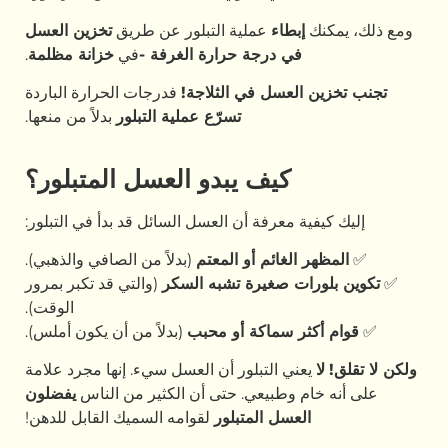
ومع ذلك، يمكنك
إبطاء
عملية التبلور عن طريق
تخزين العسل
في درجة حرارة الغرفة -
في
خزانة مظلمة
.
تجنب تخزين العسل في الثلاجة!
فدرجات الحرارة الباردة
تسرّع عملية التبلور
بدلاً من منعها.
كيف يبدو العسل المتبلور؟
إليك كيفية معرفة أن العسل السائل قد بدأ في التبلور:
✅
المظهر الغائم أو المعتم
(بدلاً من الصافي والذهبي).
✅
تكوين بلورات صغيرة تشبه السكر
(والتي قد تكبر بمرور
الوقت).
✅
قوام أكثر سماكة أو محبب
(بدلاً من أن يكون أملس).
ولكن لا تقلق!
لا
يعني التبلور أن العسل سيء. إنها مجرد علامة
على أنه خام وطبيعي. حتى أن الكثير من الناس
يفضلون
العسل المتبلور
لقوامه السميك القابل للدهن!